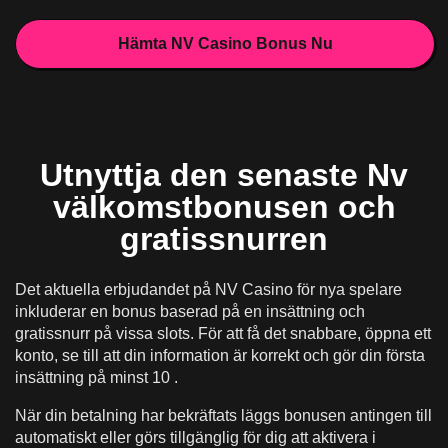
Hämta NV Casino Bonus Nu
Utnyttja den senaste Nv
välkomstbonusen och
gratissnurren
Det aktuella erbjudandet på NV Casino för nya spelare
inkluderar en bonus baserad på en insättning och
gratissnurr på vissa slots. För att få det snabbare, öppna ett
konto, se till att din information är korrekt och gör din första
insättning på minst 10 .
När din betalning har bekräftats läggs bonusen antingen till
automatiskt eller görs tillgänglig för dig att aktivera i