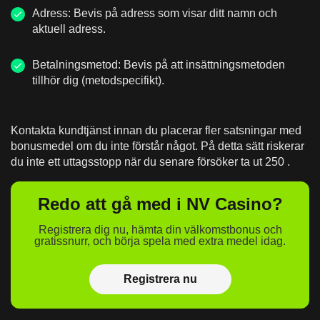
Adress: Bevis på adress som visar ditt namn och
aktuell adress.
Betalningsmetod: Bevis på att insättningsmetoden
tillhör dig (metodspecifikt).
Kontakta kundtjänst innan du placerar fler satsningar med
bonusmedel om du inte förstår något. På detta sätt riskerar
du inte ett uttagsstopp när du senare försöker ta ut 250 .
Redo att gå med i NV Casino?
Registrera dig nu, hämta din välkomstbonus och
gratissnurr, och börja spela med extra medel idag.
Registrera nu