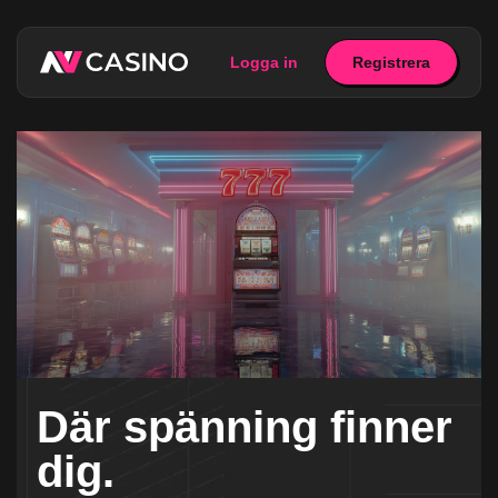
Logga in
Registrera
Där spänning finner
dig.