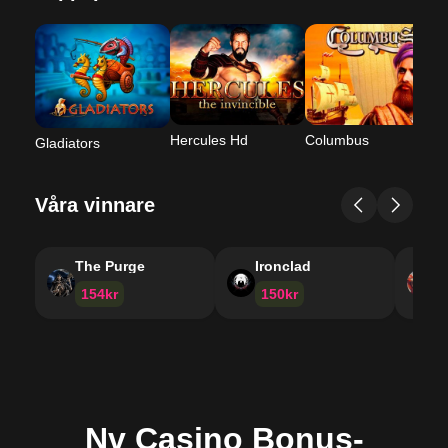
Nv Bonus omsättningskrav och max uttagsregler
Spel som kan spelas för Nv Bonus-spel och
gratissnurrvinster
Nv Insättningsalternativ: Kort, e-plånböcker och
krypto
Hercules Hd
Columbus
Gladiators
Nv Casino Bonus
Våra vinnare
The Purge
Ironclad
S
154kr
150kr
Nv Casino Bonus-