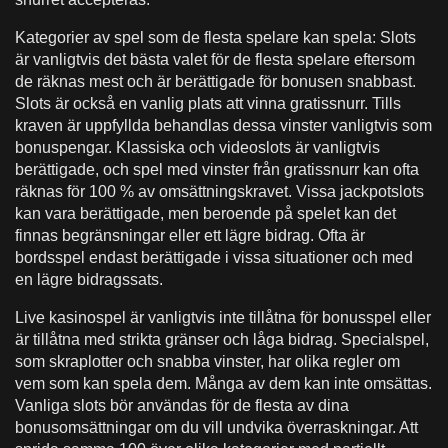
Kategorier av spel som de flesta spelare kan spela: Slots
är vanligtvis det bästa valet för de flesta spelare eftersom
de räknas mest och är berättigade för bonusen snabbast.
Slots är också en vanlig plats att vinna gratissnurr. Tills
kraven är uppfyllda behandlas dessa vinster vanligtvis som
bonuspengar. Klassiska och videoslots är vanligtvis
berättigade, och spel med vinster från gratissnurr kan ofta
räknas för 100 % av omsättningskravet. Vissa jackpotslots
kan vara berättigade, men beroende på spelet kan det
finnas begränsningar eller ett lägre bidrag. Ofta är
bordsspel endast berättigade i vissa situationer och med
en lägre bidragssats.
Live kasinospel är vanligtvis inte tillåtna för bonusspel eller
är tillåtna med strikta gränser och låga bidrag. Specialspel,
som skraplotter och snabba vinster, har olika regler om
vem som kan spela dem. Många av dem kan inte omsättas.
Vanliga slots bör användas för de flesta av dina
bonusomsättningar om du vill undvika överraskningar. Att