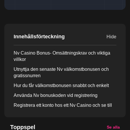
Innehållsförteckning
Hide
Nv Casino Bonus- Omsättningskrav och viktiga
villkor
Utnyttja den senaste Nv välkomstbonusen och
gratissnurren
Hur du får välkomstbonusen snabbt och enkelt
Använda Nv bonuskoden vid registrering
Registrera ett konto hos ett Nv Casino och se till
att det är riktigt innan du kan hämta en bonus
De bästa Nv Casino-kampanjerna för
Toppspel
Se alla
insättningar, cashback och återladdningar