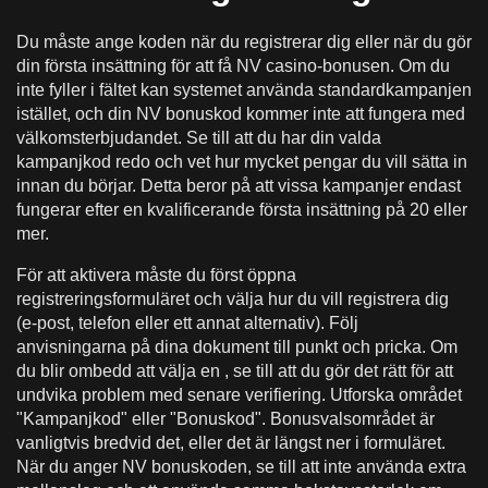
Du måste ange koden när du registrerar dig eller när du gör
din första insättning för att få NV casino-bonusen. Om du
inte fyller i fältet kan systemet använda standardkampanjen
istället, och din NV bonuskod kommer inte att fungera med
välkomsterbjudandet. Se till att du har din valda
kampanjkod redo och vet hur mycket pengar du vill sätta in
innan du börjar. Detta beror på att vissa kampanjer endast
fungerar efter en kvalificerande första insättning på 20 eller
mer.
För att aktivera måste du först öppna
registreringsformuläret och välja hur du vill registrera dig
(e-post, telefon eller ett annat alternativ). Följ
anvisningarna på dina dokument till punkt och pricka. Om
du blir ombedd att välja en , se till att du gör det rätt för att
undvika problem med senare verifiering. Utforska området
"Kampanjkod" eller "Bonuskod". Bonusvalsområdet är
vanligtvis bredvid det, eller det är längst ner i formuläret.
När du anger NV bonuskoden, se till att inte använda extra