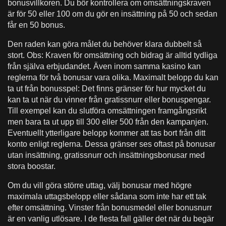
bonusvillkoren. Du bör kontrollera om omsättningskraven
är för 50 eller 100 om du gör en insättning på 50 och sedan
får en 50 bonus.
Den raden kan göra målet du behöver klara dubbelt så
stort. Obs: Kraven för omsättning och bidrag är alltid tydliga
från själva erbjudandet. Även inom samma kasino kan
reglerna för två bonusar vara olika. Maximalt belopp du kan
ta ut från bonusspel: Det finns gränser för hur mycket du
kan ta ut när du vinner från gratissnurr eller bonuspengar.
Till exempel kan du slutföra omsättningen framgångsrikt
men bara ta ut upp till 300 eller 500 från den kampanjen.
Eventuellt ytterligare belopp kommer att tas bort från ditt
konto enligt reglerna. Dessa gränser ses oftast på bonusar
utan insättning, gratissnurr och insättningsbonusar med
stora boostar.
Om du vill göra större uttag, välj bonusar med högre
maximala uttagsbelopp eller sådana som inte har ett tak
efter omsättning. Vinster från bonusmedel eller bonusnurr
är en vanlig utlösare. I de flesta fall gäller det när du begär