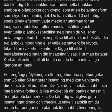
bäst för dig. Dessa inkluderar traditionella bankkort,
snabba e-plånböcker och krypto, som är en betalningsform
som skyddar din integritet. Du kan sätta in 10 och börja
spela direkt eftersom varje metod är utformad för att
fungera snabbt. Kontrollera minsta insättning och
eventuella plånboksspecifika steg innan du väljer en
betalningsmetod. Till exempel, se till att du kan bekräfta din
e-plånboksinloggning eller välja ett nätverk för krypto.
Ibland kan säkerhetskontroller lägga till ett kort
bekräftelsesteg innan din insättning visas. Hur man betalar:
Kort är ett enkelt sätt att betala om du hellre inte vill gå
igenom en bank.
För engångspåfyllningar eller regelbundna spelbudgetar
som 25 eller 50 fungerar insättning med kort vanligtvis
direkt och är ett bra alternativ. När du vill betala snabbt och
inte behöva förlita dig lika mycket på din banks gränssnitt
är e-plånböcker perfekta. De låter dig vanligtvis göra
insättningar direkt och checka ut enkelt, särskilt om du
redan har pengar i din plånbok för snabba överföringar,