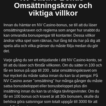
Omsättningskrav och
viktiga villkor
Innan du hämtar en NV Casino-bonus, se till att du läser
omsättningskraven och reglerna som anger hur snabbt du
kan omvandla bonuspengar till kontanter. Dessa villkor
ändrar vilka spel som räknas, hur lång tid du har på dig att
spela alla och vilka gränser du måste följa medan du gör
det.
Varje gång du ser ett erbjudande i ditt NV Casino-konto, se
till att du läser och förstår villkoren. Om du sätter in 100 och
får en bonus på upp till 200 , talar omsättningskravet om
hur mycket du måste satsa innan du kan ta ut pengar. På
NV Casino avser "omsättning" hur många gånger du måste
satsa bonusbeloppet eller bonusbeloppet plus din
insättning innan du kan ta ut några tävlingsvinster. Om du
får en 100 bonus och kravet är att 30x bonusen, skulle du
behöva göra satsningar som totalt uppgår till 3000 för att