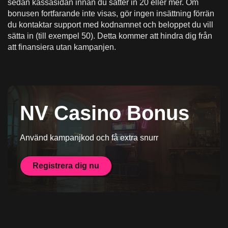
sedan kassasidan innan du sätter in 20 eller mer. Om
bonusen fortfarande inte visas, gör ingen insättning förrän
du kontaktar support med kodnamnet och beloppet du vill
sätta in (till exempel 50). Detta kommer att hindra dig från
att finansiera utan kampanjen.
NV Casino Bonus
Använd kampanjkod och få extra snurr
Registrera dig nu