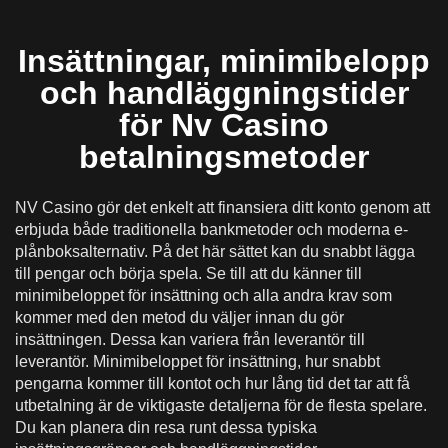
Insättningar, minimibelopp
och handläggningstider
för Nv Casino
betalningsmetoder
NV Casino gör det enkelt att finansiera ditt konto genom att
erbjuda både traditionella bankmetoder och moderna e-
plånboksalternativ. På det här sättet kan du snabbt lägga
till pengar och börja spela. Se till att du känner till
minimibeloppet för insättning och alla andra krav som
kommer med den metod du väljer innan du gör
insättningen. Dessa kan variera från leverantör till
leverantör. Minimibeloppet för insättning, hur snabbt
pengarna kommer till kontot och hur lång tid det tar att få
utbetalning är de viktigaste detaljerna för de flesta spelare.
Du kan planera din resa runt dessa typiska