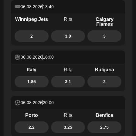
06.08.2026
13:40
Winnipeg Jets
Rita
Calgary
Flames
2
3.9
3
06.08.2026
18:00
Italy
Rita
Bulgaria
1.85
3.1
2
06.08.2026
20:00
Porto
Rita
Benfica
2.2
3.25
2.75