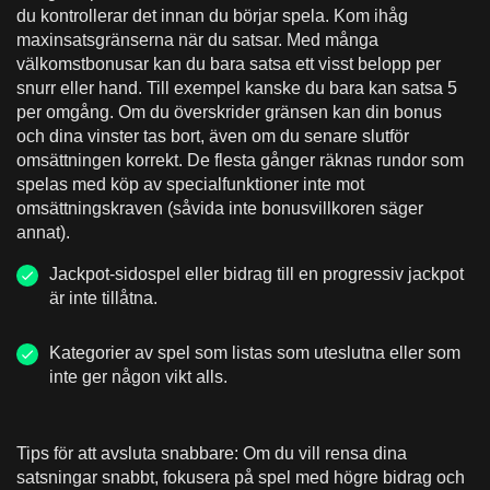
du kontrollerar det innan du börjar spela. Kom ihåg
maxinsatsgränserna när du satsar. Med många
välkomstbonusar kan du bara satsa ett visst belopp per
snurr eller hand. Till exempel kanske du bara kan satsa 5
per omgång. Om du överskrider gränsen kan din bonus
och dina vinster tas bort, även om du senare slutför
omsättningen korrekt. De flesta gånger räknas rundor som
spelas med köp av specialfunktioner inte mot
omsättningskraven (såvida inte bonusvillkoren säger
annat).
Jackpot-sidospel eller bidrag till en progressiv jackpot
är inte tillåtna.
Kategorier av spel som listas som uteslutna eller som
inte ger någon vikt alls.
Tips för att avsluta snabbare: Om du vill rensa dina
satsningar snabbt, fokusera på spel med högre bidrag och