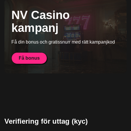
NV Casino
kampanj
Få din bonus och gratissnurr med rätt kampanjkod
Få bonus
Verifiering för uttag (kyc)