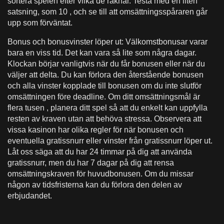
sortera spelen efter vilka de räknar. Testa med en liten
satsning, som 10 , och se till att omsättningsspåraren går
upp som förväntat.
Bonus och bonusvinster löper ut: Välkomstbonusar varar
bara en viss tid. Det kan vara så lite som några dagar.
Klockan börjar vanligtvis när du får bonusen eller när du
väljer att delta. Du kan förlora den återstående bonusen
och alla vinster kopplade till bonusen om du inte slutför
omsättningen före deadline. Om ditt omsättningsmål är
flera tusen , planera ditt spel så att du enkelt kan uppfylla
resten av kraven utan att behöva stressa. Observera att
vissa kasinon har olika regler för när bonusen och
eventuella gratissnurr eller vinster från gratissnurr löper ut.
Låt oss säga att du har 24 timmar på dig att använda
gratissnurr, men du har 7 dagar på dig att rensa
omsättningskraven för huvudbonusen. Om du missar
någon av tidsfristerna kan du förlora den delen av
erbjudandet.