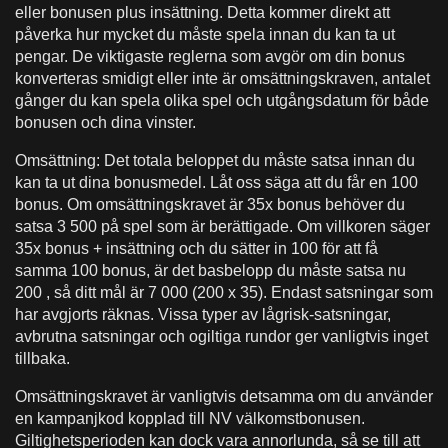
eller bonusen plus insättning. Detta kommer direkt att
påverka hur mycket du måste spela innan du kan ta ut
pengar. De viktigaste reglerna som avgör om din bonus
konverteras smidigt eller inte är omsättningskraven, antalet
gånger du kan spela olika spel och utgångsdatum för både
bonusen och dina vinster.
Omsättning: Det totala beloppet du måste satsa innan du
kan ta ut dina bonusmedel. Låt oss säga att du får en 100
bonus. Om omsättningskravet är 35x bonus behöver du
satsa 3 500 på spel som är berättigade. Om villkoren säger
35x bonus + insättning och du sätter in 100 för att få
samma 100 bonus, är det basbelopp du måste satsa nu
200 , så ditt mål är 7 000 (200 x 35). Endast satsningar som
har avgjorts räknas. Vissa typer av lågrisk-satsningar,
avbrutna satsningar och ogiltiga rundor ger vanligtvis inget
tillbaka.
Omsättningskravet är vanligtvis detsamma om du använder
en kampanjkod kopplad till NV välkomstbonusen.
Giltighetsperioden kan dock vara annorlunda, så se till att