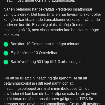
insättningsgränser och handläggningstider.
När en betalning har bekräftats krediteras insättningar
vanligtvis direkt. Det finns tillfällen när leverantörskontroller
kan göra bankbaserade transaktioner verka som väntande
under en kort tid. En vanlig plats att börja är med en
insättning på 10, men vissa metoder kan behöva ett högre
minimum.
Bankkort 10 Omedelbart till några minuter
E-plånböcker 10 Omedelbart
Banköverföring 50 Upp till 1-3 arbetsdagar
För att se till att din insättning går igenom, se till att
betalningskontot är i ditt eget namn och att
insättningsbeloppet är minst minimibeloppet. Om du
använder ett kort kan din bank vilja se extra bevis på vem
du är innan de låter transaktionen gå igenom. TIPS för
personer som använder kampanjkoder: Om du vill använda